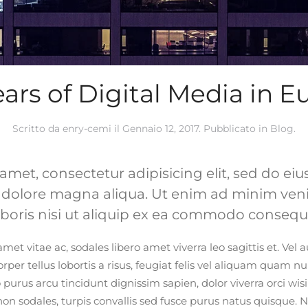
ears of Digital Media in E
Scritto da
enry-cemi
il
Gennaio 12, 2017
. Pubblicato in
Blog
.
amet, consectetur adipisicing elit, sed do 
et dolore magna aliqua. Ut enim ad minim ven
aboris nisi ut aliquip ex ea commodo consequ
met vitae ac, sodales libero amet viverra leo sagittis et. Vel 
per tellus lobortis a risus, feugiat felis vel aliquam quam nu
 purus arcu tincidunt dignissim sapien, dolor viverra orci wis
non sodales, turpis convallis sed fusce purus natus quisque. N