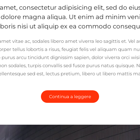
amet, consectetur adipisicing elit, sed do 
et dolore magna aliqua. Ut enim ad minim ven
aboris nisi ut aliquip ex ea commodo consequ
met vitae ac, sodales libero amet viverra leo sagittis et. Vel 
per tellus lobortis a risus, feugiat felis vel aliquam quam nu
 purus arcu tincidunt dignissim sapien, dolor viverra orci wis
non sodales, turpis convallis sed fusce purus natus quisque. N
pellentesque sed est, lectus pretium, libero ut libero mattis mas
Continua a leggere