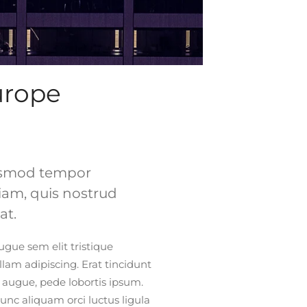
urope
eiusmod tempor
iam, quis nostrud
at.
augue sem elit tristique
llam adipiscing. Erat tincidunt
i augue, pede lobortis ipsum.
unc aliquam orci luctus ligula