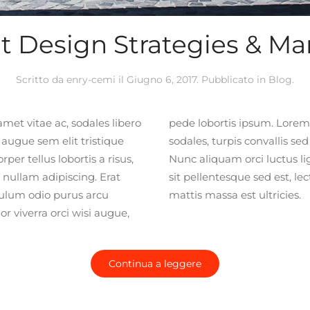
ant Design Strategies & Ma
Scritto da
enry-cemi
il
Giugno 6, 2017
. Pubblicato in
Blog
.
met vitae ac, sodales libero
, nulla non justo arcu non
l augue sem elit tristique
usce purus natus quisque.
per tellus lobortis a risus,
 ullamcorper fringilla, cras
 nullam adipiscing. Erat
 pretium, libero ut libero
ibulum odio purus arcu
mattis massa est ultricies.
or viverra orci wisi augue,
Continua a leggere