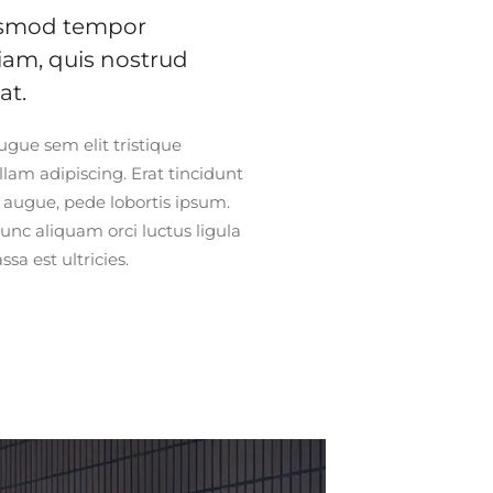
eiusmod tempor
iam, quis nostrud
at.
augue sem elit tristique
llam adipiscing. Erat tincidunt
i augue, pede lobortis ipsum.
unc aliquam orci luctus ligula
sa est ultricies.