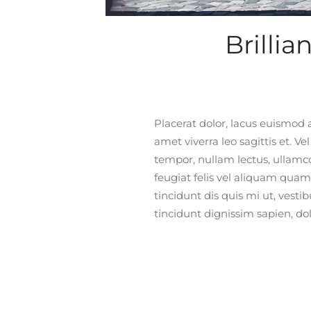
Brilli
Placerat dolor, lacus euismod a
pede lobortis ipsum. Lorem a
amet viverra leo sagittis et. Ve
sodales, turpis convallis sed f
tempor, nullam lectus, ullamcor
Nunc aliquam orci luctus ligula
feugiat felis vel aliquam quam
sit pellentesque sed est, lectus
tincidunt dis quis mi ut, vest
tincidunt dignissim sapien, dol