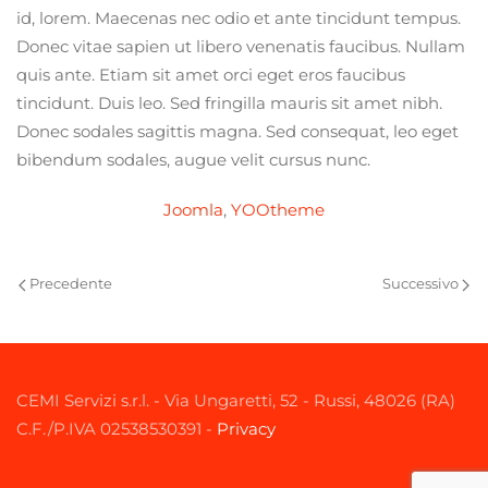
id, lorem. Maecenas nec odio et ante tincidunt tempus.
Donec vitae sapien ut libero venenatis faucibus. Nullam
quis ante. Etiam sit amet orci eget eros faucibus
tincidunt. Duis leo. Sed fringilla mauris sit amet nibh.
Donec sodales sagittis magna. Sed consequat, leo eget
bibendum sodales, augue velit cursus nunc.
Joomla
,
YOOtheme
Precedente
Successivo
CEMI Servizi s.r.l. - Via Ungaretti, 52 - Russi, 48026 (RA)
C.F./P.IVA 02538530391 -
Privacy