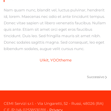
Nam quam nunc, blandit vel, luctus pulvinar, hendrerit
id, lorem. Maecenas nec odio et ante tincidunt tempus.
Donec vitae sapien ut libero venenatis faucibus. Nullam
quis ante. Etiam sit amet orci eget eros faucibus
tincidunt. Duis leo. Sed fringilla mauris sit amet nibh.
Donec sodales sagittis magna. Sed consequat, leo eget
bibendum sodales, augue velit cursus nunc.
UIkit
,
YOOtheme
Successivo
CEMI Servizi s.r.l. - Via Ungaretti, 52 - Russi, 48026 (RA)
C.F./P.IVA 02538530391 -
Privacy